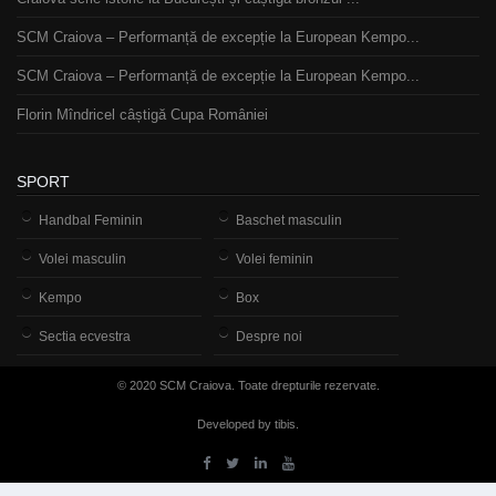
SCM Craiova – Performanță de excepție la European Kempo...
SCM Craiova – Performanță de excepție la European Kempo...
Florin Mîndricel câștigă Cupa României
SPORT
Handbal Feminin
Baschet masculin
Volei masculin
Volei feminin
Kempo
Box
Sectia ecvestra
Despre noi
© 2020 SCM Craiova. Toate drepturile rezervate.
Developed by tibis.