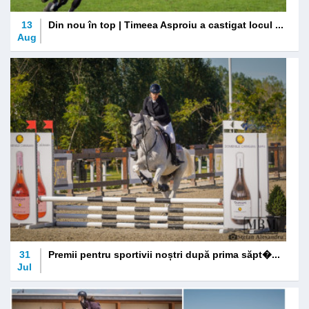
13
Din nou în top | Timeea Asproiu a castigat locul ...
Aug
31
Premii pentru sportivii noștri după prima săpt�...
Jul