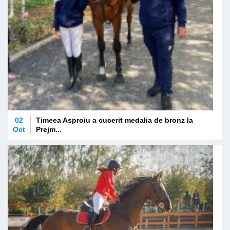
02
Timeea Asproiu a cucerit medalia de bronz la
Oct
Prejm...