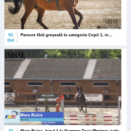
01
Parcurs fără greșeală la categoria Copii 1, in...
Oct
01
Mara Buica, locul 1 la Summer Tour (Prejmer, jude...