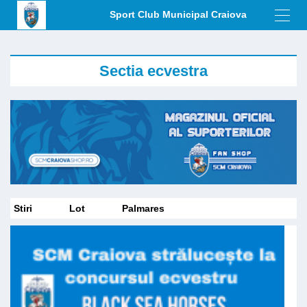
Sport Club Municipal Craiova
Toggl
navig
Sectia ecvestra
Stiri
Lot
Palmares