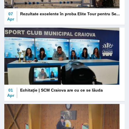
07
Rezultate excelente în proba Elite Tour pentru Se...
Apr
01
Echitaţie | SCM Craiova are cu ce se lăuda
Apr