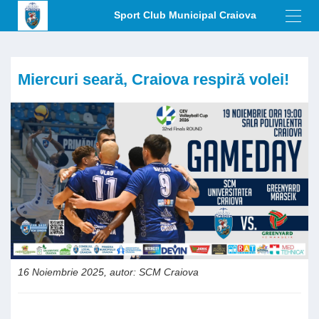
Sport Club Municipal Craiova
Toggl
navig
Miercuri seară, Craiova respiră volei!
16 Noiembrie 2025, autor: SCM Craiova