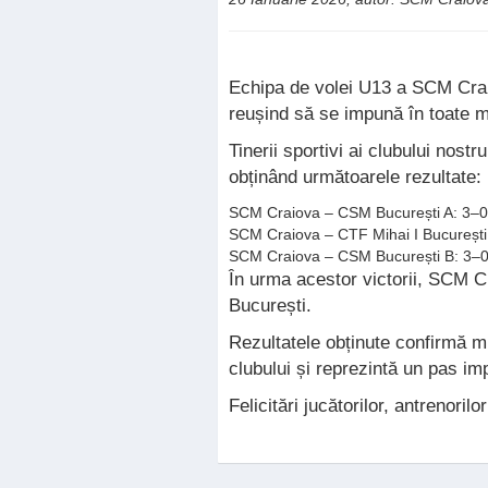
Echipa de volei U13 a SCM Craio
reușind să se impună în toate me
Tinerii sportivi ai clubului nost
obținând următoarele rezultate:
SCM Craiova – CSM București A: 3–0
SCM Craiova – CTF Mihai I București
SCM Craiova – CSM București B: 3–
În urma acestor victorii, SCM Cr
București.
Rezultatele obținute confirmă mu
clubului și reprezintă un pas imp
Felicitări jucătorilor, antrenoril