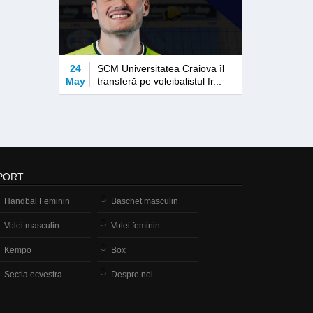
24
SCM Universitatea Craiova îl
May
transferă pe voleibalistul fr...
PORT
Handbal Feminin
Baschet masculin
Volei masculin
Volei feminin
Kempo
Box
Sectia ecvestra
Despre noi