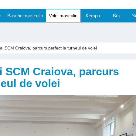
n
Baschet masculin
Volei masculin
Kempo
Box
S
 ai SCM Craiova, parcurs perfect la turneul de volei
ai SCM Craiova, parcurs
neul de volei