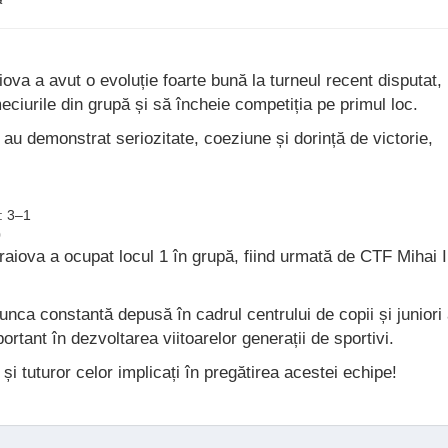
va a avut o evoluție foarte bună la turneul recent disputat,
ciurile din grupă și să încheie competiția pe primul loc.
ru au demonstrat seriozitate, coeziune și dorință de victorie,
: 3–1
0
aiova a ocupat locul 1 în grupă, fiind urmată de CTF Mihai I
nca constantă depusă în cadrul centrului de copii și juniori 
ortant în dezvoltarea viitoarelor generații de sportivi.
or și tuturor celor implicați în pregătirea acestei echipe!