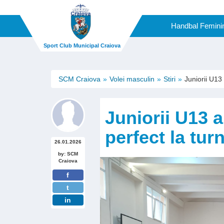
Handbal Femini
Sport Club Municipal Craiova
SCM Craiova
Volei masculin
Stiri
Juniorii U13
Juniorii U13 
perfect la tur
26.01.2026
by: SCM
Craiova
f
t
in