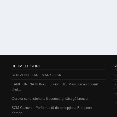
ULTIMELE STIRI
S
BUN VENIT, ZARE MARKOVSKI!
CAMPIONI NAȚIONALI! Juniorii U13 Masculin au cucerit
titlul...
Craiova scrie istorie la București și câștigă bronzul ...
SCM Craiova – Performanță de excepție la European
Kempo...