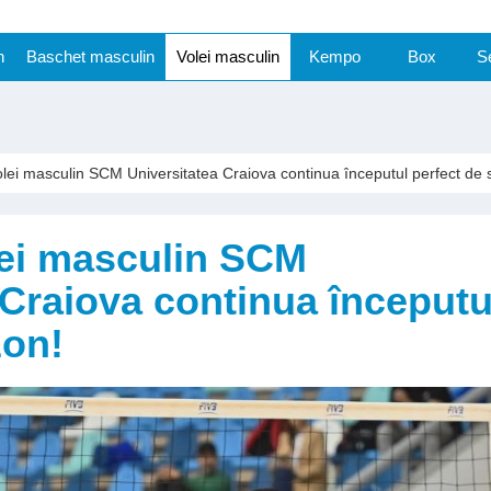
n
Baschet masculin
Volei masculin
Kempo
Box
S
lei masculin SCM Universitatea Craiova continua începutul perfect de 
lei masculin SCM
 Craiova continua începutu
zon!