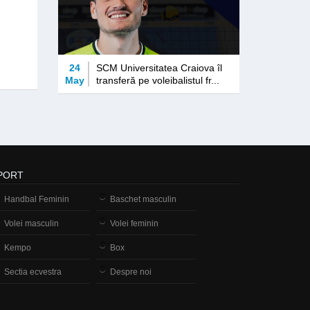
24
SCM Universitatea Craiova îl
May
transferă pe voleibalistul fr...
PORT
Handbal Feminin
Baschet masculin
Volei masculin
Volei feminin
Kempo
Box
Sectia ecvestra
Despre noi