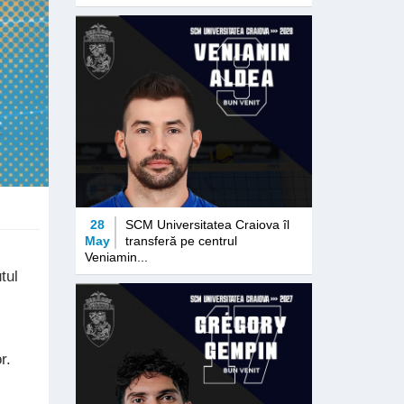
28
SCM Universitatea Craiova îl
May
transferă pe centrul
Veniamin...
tul
r.