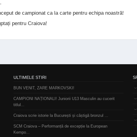
.
 început de campionat ca la carte pentru echipa noastră!
luptați pentru Craiova!
ULTIMELE STIRI
S
BUN VENIT, ZARE MARKOVSKI!
CAMPIONI NAȚIONALI! Juniorii U13 Masculin au cucerit
titlul...
Craiova scrie istorie la București și câștigă bronzul ...
SCM Craiova – Performanță de excepție la European
Kempo...