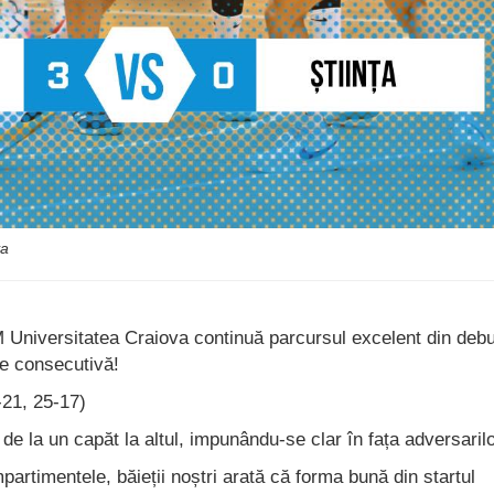
va
Universitatea Craiova continuă parcursul excelent din debu
rie consecutivă!
-21, 25-17)
 de la un capăt la altul, impunându-se clar în fața adversarilo
partimentele, băieții noștri arată că forma bună din startul