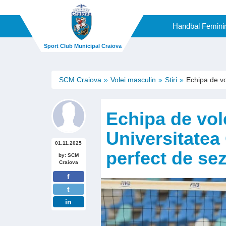
Handbal Femini
Sport Club Municipal Craiova
SCM Craiova
Volei masculin
Stiri
Echipa de vo
Echipa de vo
Universitatea
01.11.2025
perfect de se
by: SCM
Craiova
f
t
in