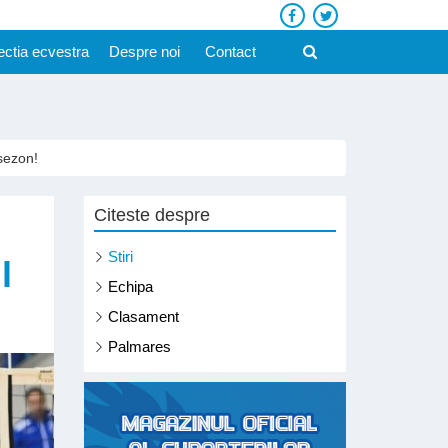
ectia ecvestra
Despre noi
Contact
sezon!
Citeste despre
Stiri
l
Echipa
Clasament
Palmares