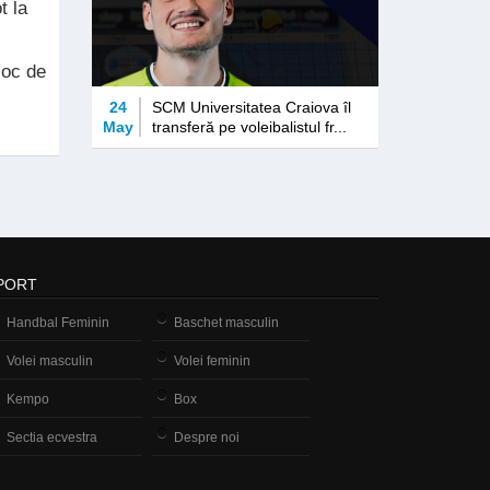
t la
loc de
24
SCM Universitatea Craiova îl
May
transferă pe voleibalistul fr...
PORT
Handbal Feminin
Baschet masculin
Volei masculin
Volei feminin
Kempo
Box
Sectia ecvestra
Despre noi