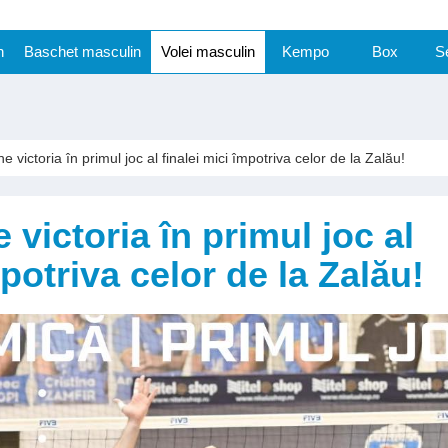
n
Baschet masculin
Volei masculin
Kempo
Box
S
e victoria în primul joc al finalei mici împotriva celor de la Zalău!
 victoria în primul joc al
mpotriva celor de la Zalău!