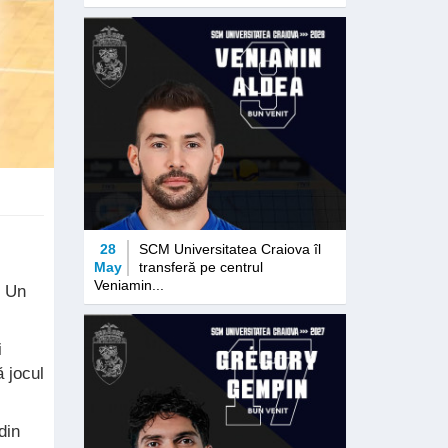
28
SCM Universitatea Craiova îl
May
transferă pe centrul
Veniamin...
. Un
i
ă jocul
din