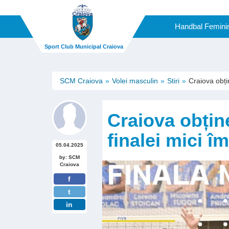
Handbal Femini
Sport Club Municipal Craiova
SCM Craiova
Volei masculin
Stiri
Craiova obțin
Craiova obține
finalei mici î
05.04.2025
by: SCM
Craiova
f
t
in