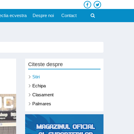
ectia ecvestra
Despre noi
Contact
Citeste despre
Stiri
Echipa
Clasament
Palmares