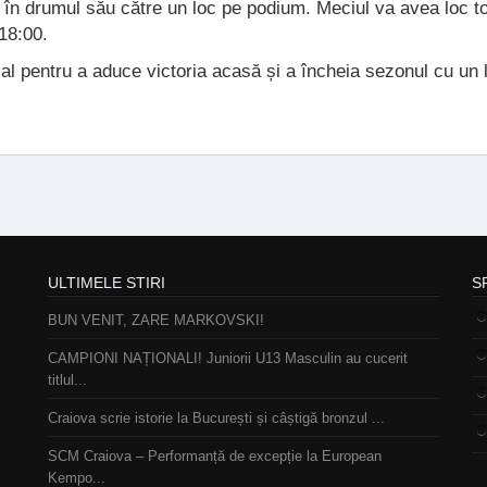
 în drumul său către un loc pe podium. Meciul va avea loc to
 18:00.
țial pentru a aduce victoria acasă și a încheia sezonul cu un 
ULTIMELE STIRI
S
BUN VENIT, ZARE MARKOVSKI!
CAMPIONI NAȚIONALI! Juniorii U13 Masculin au cucerit
titlul...
Craiova scrie istorie la București și câștigă bronzul ...
SCM Craiova – Performanță de excepție la European
Kempo...