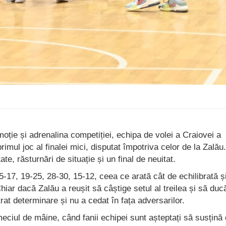
oție și adrenalina competiției, echipa de volei a Craiovei a
primul joc al finalei mici, disputat împotriva celor de la Zalău
te, răsturnări de situație și un final de neuitat.
25-17, 19-25, 28-30, 15-12, ceea ce arată cât de echilibrată ș
hiar dacă Zalău a reușit să câștige setul al treilea și să duc
rat determinare și nu a cedat în fața adversarilor.
ciul de mâine, când fanii echipei sunt așteptați să susțină 