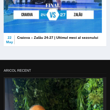
22
Craiova – Zalău 24-27 | Ultimul meci al sezonului
May
ARICOL RECENT