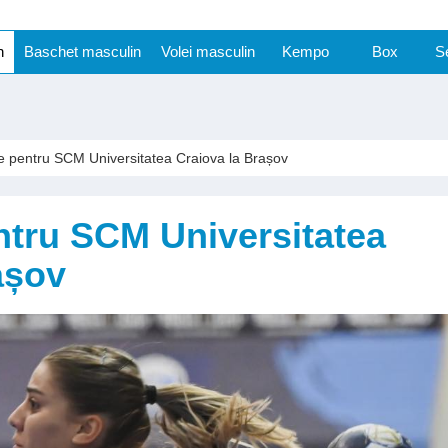
n
Baschet masculin
Volei masculin
Kempo
Box
S
e pentru SCM Universitatea Craiova la Brașov
ntru SCM Universitatea
așov