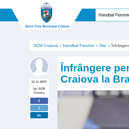
Handbal Femini
Sport Club Municipal Craiova
SCM Craiova
Handbal Feminin
Stiri
Înfrânger
Înfrângere pe
Craiova la Br
10.11.2025
by: SCM
Craiova
f
t
in