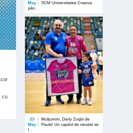
May
SCM Universitatea Craiova
pân...
scor
, cu
23
Mulțumim, Darly Zoqbi de
May
Paula! Un capitol de neuitat se
î...