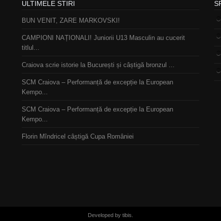
ULTIMELE STIRI
S
BUN VENIT, ZARE MARKOVSKI!
CAMPIONI NAȚIONALI! Juniorii U13 Masculin au cucerit
titlul...
Craiova scrie istorie la București și câștigă bronzul ...
SCM Craiova – Performanță de excepție la European
Kempo...
SCM Craiova – Performanță de excepție la European
Kempo...
Florin Mîndricel câștigă Cupa României
Developed by tibis.