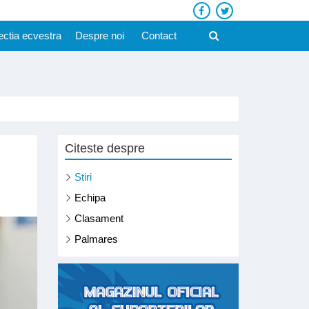
ectia ecvestra
Despre noi
Contact
Citeste despre
Stiri
Echipa
Clasament
Palmares