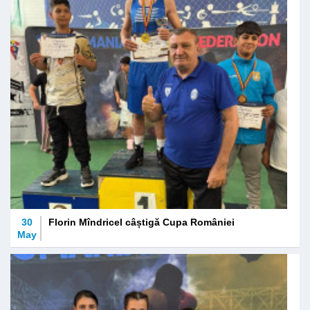
30
Florin Mîndricel câștigă Cupa României
May