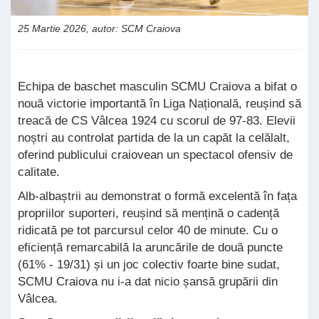
25 Martie 2026, autor: SCM Craiova
Echipa de baschet masculin SCMU Craiova a bifat o
nouă victorie importantă în Liga Națională, reușind să
treacă de CS Vâlcea 1924 cu scorul de 97-83. Elevii
noștri au controlat partida de la un capăt la celălalt,
oferind publicului craiovean un spectacol ofensiv de
calitate.
Alb-albaștrii au demonstrat o formă excelentă în fața
propriilor suporteri, reușind să mențină o cadență
ridicată pe tot parcursul celor 40 de minute. Cu o
eficiență remarcabilă la aruncările de două puncte
(61% - 19/31) și un joc colectiv foarte bine sudat,
SCMU Craiova nu i-a dat nicio șansă grupării din
Vâlcea.