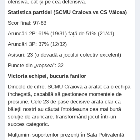
ofensivă, cât și pe cea defensivă.
Statistica partidei (SCMU Craiova vs CS Vâlcea)
Scor final: 97-83
Aruncări 2P: 61% (19/31) față de 51% (21/41)
Aruncări 3P: 37% (12/32)
Asisuri: 23 (o dovadă a jocului colectiv excelent)
Puncte din „vopsea”: 32
Victoria echipei, bucuria fanilor
Dincolo de cifre, SCMU Craiova a arătat ca o echipă
închegată, capabilă să gestioneze momentele de
presiune. Cele 23 de pase decisive arată clar că
băieții noștri au căutat întotdeauna cea mai bună
soluție de aruncare, transformând jocul într-un
succes categoric.
Mulțumim suporterilor prezenți în Sala Polivalentă