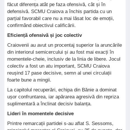
făcut diferența atât pe faza ofensivă, cât și în
defensivă. SCMU Craiova a închis partida cu un
parțial favorabil care nu a mai lăsat loc de emoții,
confirmând obiectivul calificării.
Eficiență ofensivă și joc colectiv
Craiovenii au avut un procentaj superior la aruncările
din interiorul semicercului și au fost mai exacți în
momentele-cheie, inclusiv de la linia de libere. Jocul
colectiv a fost un atu important, SCMU Craiova
reușind 17 pase decisive, semn al unei circulații
foarte bune a mingii.
La capitolul recuperări, echipa din Bănie a dominat
ușor confruntarea, iar apărarea agresivă din repriza
suplimentară a înclinat decisiv balanța.
Lideri în momentele decisive
Printre remarcații partidei s-au aflat S. Sessoms,