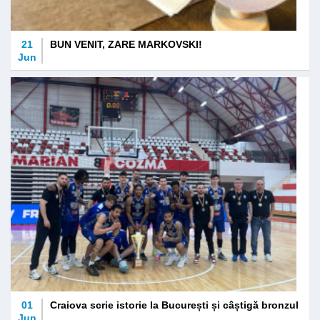
21
BUN VENIT, ZARE MARKOVSKI!
Jun
01
Craiova scrie istorie la București și câștigă bronzul
Jun
...